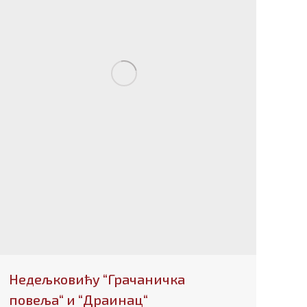
Недељковићу “Грачаничка
повеља“ и “Драинац“