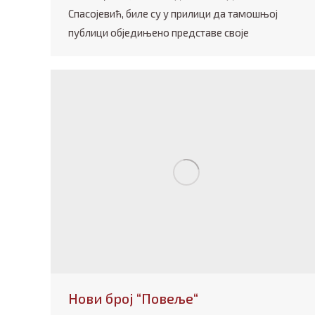
Спасојевић, биле су у прилици да тамошњој
публици обједињено представе своје
Нови број “Повеље“