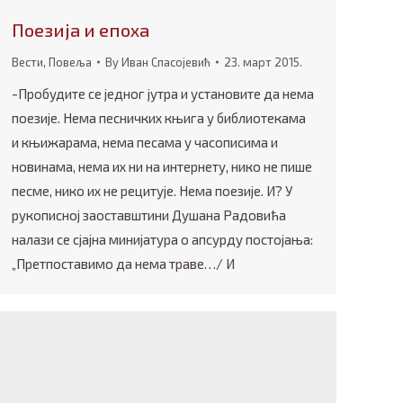
Поезија и епоха
Вести
,
Повеља
By
Иван Спасојевић
23. март 2015.
-Пробудите се једног јутра и установите да нема
поезије. Нема песничких књига у библиотекама
и књижарама, нема песама у часописима и
новинама, нема их ни на интернету, нико не пише
песме, нико их не рецитује. Нема поезије. И? У
рукописној заоставштини Душана Радовића
налази се сјајна минијатура о апсурду постојања:
„Претпоставимо да нема траве…/ И