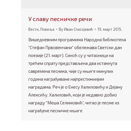
У славу песничке речи
Вести
,
Повеља
By
Иван Спасојевић
19. март 2015.
Вишедневним програмима Народна библиотека
“Стефан Првовенчани“ обележава Светски дан
поезије (21. март). Синоћ су у читаоници на
трећем спрату представљена два истакнута
савремена песника, чије су књиге минулих
година награђиване најпрестижнијим
наградама. Реч је о Енесу Халиловићу и Дејану
Алексићу. Халиловић, који је недавно добио
награду “Меша Селимовић“, читао је песме из
награђене песничке књиге