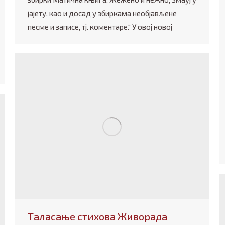
јајету, као и досад у збиркама необјављене
песме и записе, тј. коментаре.“ У овој новој
Таласање стихова Живорада