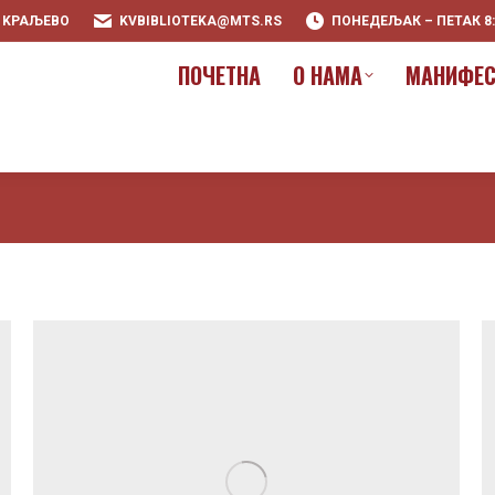
0 KРАЉЕВО
KVBIBLIOTEKA@MTS.RS
ПОНЕДЕЉАК – ПЕТАК 8:00
ПOЧЕТНА
О НАМА
МАНИФЕС
ПOЧЕТНА
О НАМА
МАНИФЕС