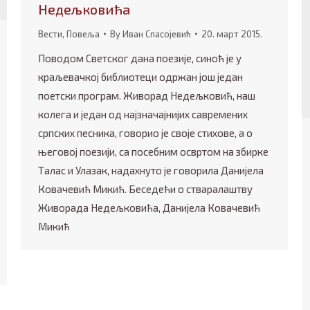
Недељковића
Вести
,
Повеља
By
Иван Спасојевић
20. март 2015.
Поводом Светског дана поезије, синоћ је у
краљевачкој библиотеци одржан још један
поетски програм. Живорад Недељковић, наш
колега и један од најзначајнијих савремених
српских песника, говорио је своје стихове, а о
његовој поезији, са посебним освртом на збирке
Талас и Улазак, надахнуто је говорила Данијела
Ковачевић Микић. Беседећи о стваралаштву
Живорада Недељковића, Данијела Ковачевић
Микић