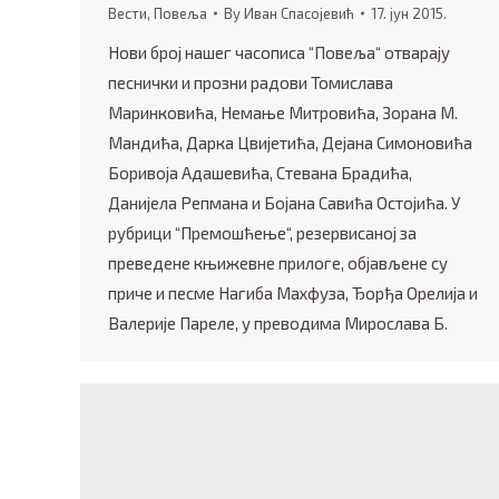
Вести
,
Повеља
By
Иван Спасојевић
17. јун 2015.
Нови број нашег часописа “Повеља“ отварају
песнички и прозни радови Томислава
Маринковића, Немање Митровића, Зорана М.
Мандића, Дарка Цвијетића, Дејана Симоновића
Боривоја Адашевића, Стевана Брадића,
Данијела Репмана и Бојана Савића Остојића. У
рубрици “Премошћење“, резервисаној за
преведене књижевне прилоге, објављене су
приче и песме Нагиба Махфуза, Ђорђа Орелија и
Валерије Пареле, у преводима Мирослава Б.