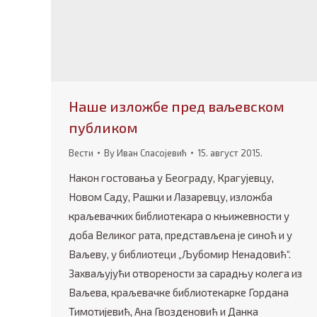
Наше изложбе пред ваљевском
публиком
Вести
By
Иван Спасојевић
15. август 2015.
Након гостовања у Београду, Крагујевцу,
Новом Саду, Рашки и Лазаревцу, изложба
краљевачких библиотекара о књижевности у
доба Великог рата, представљена је синоћ и у
Ваљеву, у библиотеци „Љубомир Ненадовић“.
Захваљујући отворености за сарадњу колега из
Ваљева, краљевачке библиотекарке Гордана
Тимотијевић, Ана Гвозденовић и Данка