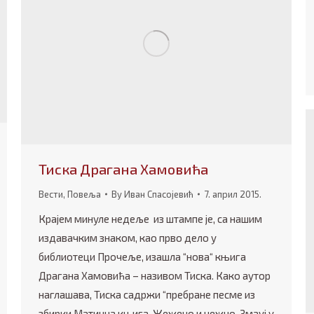
Тиска Драгана Хамовића
Вести
,
Повеља
By
Иван Спасојевић
7. април 2015.
Крајем минуле недеље из штампе је, са нашим
издавачким знаком, као прво дело у
библиотеци Прочеље, изашла “нова“ књига
Драгана Хамовића – називом Тиска. Како аутор
наглашава, Тиска садржи “пребране песме из
збирки Матична књига, Жежено и нежно, Змауј у