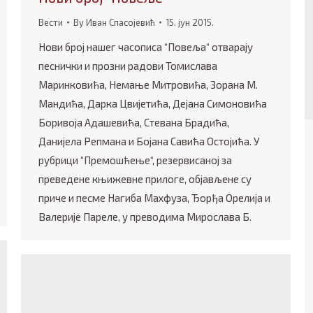
Вести
By
Иван Спасојевић
15. јун 2015.
Нови број нашег часописа “Повеља“ отварају
песнички и прозни радови Томислава
Маринковића, Немање Митровића, Зорана М.
Мандића, Дарка Цвијетића, Дејана Симоновића
Боривоја Адашевића, Стевана Брадића,
Данијела Репмана и Бојана Савића Остојића. У
рубрици “Премошћење“, резервисаној за
преведене књижевне прилоге, објављене су
приче и песме Нагиба Махфуза, Ђорђа Орелија и
Валерије Пареле, у преводима Мирослава Б.