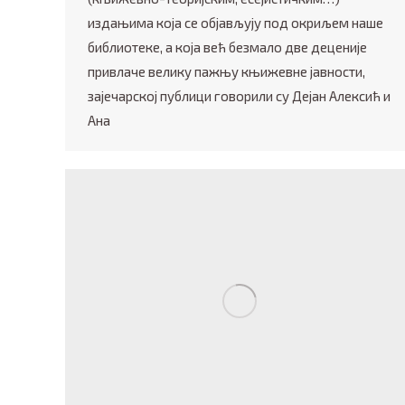
издањима која се објављују под окриљем наше
библиотеке, а која већ безмало две деценије
привлаче велику пажњу књижевне јавности,
зајечарској публици говорили су Дејан Алексић и
Ана