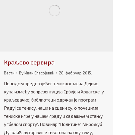
Краљево сервира
Вести
By
Иван Спасојевић
28. фебруар 2015.
Поводом предстојећег тениског меча Дејвис
купа између репрезентација Србије и Хрватске, у
краљевачкој библиотеци одржан је програм
Радуј се тенису, наши на сцени су, о почецима
тениске игре у нашем граду и садашњем стању
у “белом спорту“. Новинар “Политике“ Мирољуб
Дугалић, аутор више текстова на ову тему,