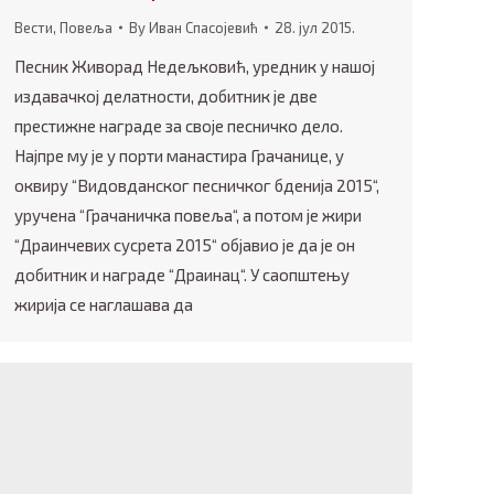
Вести
,
Повеља
By
Иван Спасојевић
28. јул 2015.
Песник Живорад Недељковић, уредник у нашој
издавачкој делатности, добитник је две
престижне награде за своје песничко дело.
Најпре му је у порти манастира Грачанице, у
оквиру “Видовданског песничког бденија 2015“,
уручена “Грачаничка повеља“, а потом је жири
“Драинчевих сусрета 2015“ објавио је да је он
добитник и награде “Драинац“. У саопштењу
жирија се наглашава да