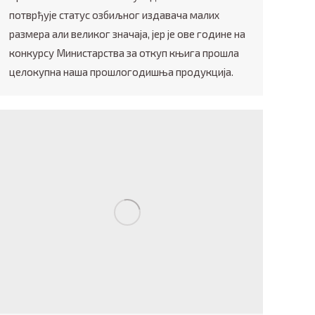
потврђује статус озбиљног издавача малих
размера али великог значаја, јер је ове године на
конкурсу Министарства за откуп књига прошла
целокупна наша прошлогодишња продукција.