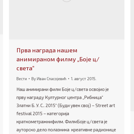
Прва награда нашем
анимираном филму „Боје ц/
света“
Вести
By
Иван Спасојевић
1. август 2015.
Наш анимирани филм Боје ц/света освојио је
прву награду Културног центра „Рибница“
Златни Б. У. С.. 2015“ (Буди увек свој) – Street art
festival 2015 – категорија
краткометражнифилм. ФилмБоје ц/света је
ауторско дело полазника креативне радионице