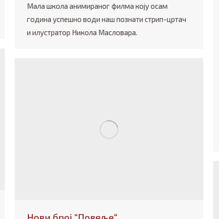
Мала школа анимираног филма коју осам
година успешно води наш познати стрип-цртач
и илустратор Никола Масловара.
Нови број “Повеље“