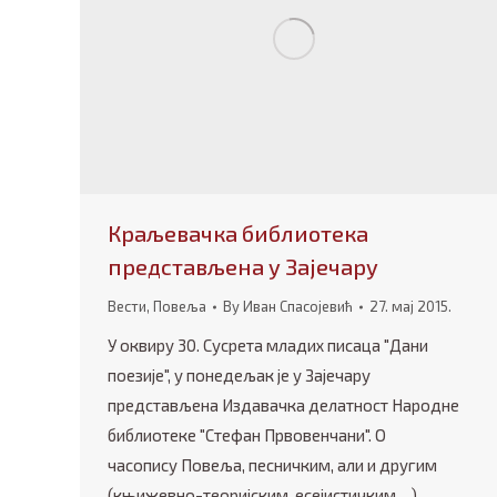
Краљевачка библиотека
представљена у Зајечару
Вести
,
Повеља
By
Иван Спасојевић
27. мај 2015.
У оквиру 30. Сусрета младих писаца "Дани
поезије", у понедељак је у Зајечару
представљена Издавачка делатност Народне
библиотеке "Стефан Првовенчани". О
часопису Повеља, песничким, али и другим
(књижевно-теоријским, есејистичким…)