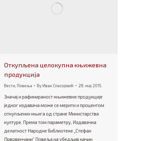
Откупљена целокупна књижевна
продукција
Вести
,
Повеља
By
Иван Спасојевић
28. мај 2015.
Значај и рафинираност књижевне продукције
једног издавача може се мерити и процентом
откупљених књига од стране Министарства
културе. Према том параметру, Издавачка
делатност Народне библиотеке „Стефан
Првовенчани“ Повеља на убедљив начин