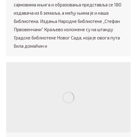
сајмовима књига и образовања представља се 180
издавача из 6 земаља, а међу њима је и наша
библиотека. Издања Народне библиотеке „Стефан
Првовенчани” Краљево изложене су на штанду
Градске библиотеке Новог Сада, која је овога пута
била домаћин и