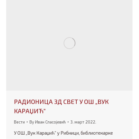
РАДИОНИЦА 3Д СВЕТ У ОШ „ВУК
КАРАЏИЋ”
Вести
By
Иван Спасојевић
3. март 2022.
У ОШ „Вук Караџић” у Рибници, библиотекарке