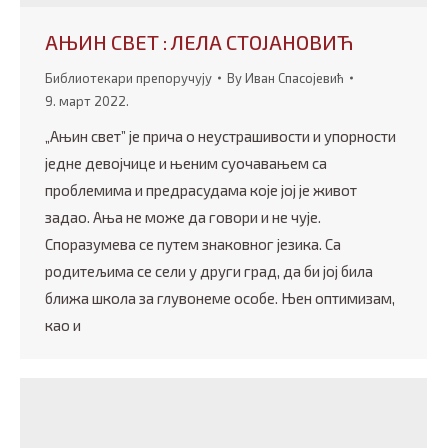
АЊИН СВЕТ : ЛЕЛА СТОЈАНОВИЋ
Библиотекари препоручују
By
Иван Спасојевић
9. март 2022.
„Ањин свет” је прича о неустрашивости и упорности
једне девојчице и њеним суочавањем са
проблемима и предрасудама које јој је живот
задао. Ања не може да говори и не чује.
Споразумева се путем знаковног језика. Са
родитељима се сели у други град, да би јој била
ближа школа за глувонеме особе. Њен оптимизам,
као и