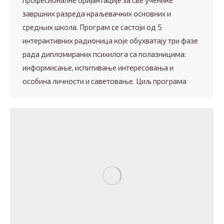
професионалне оријантације за све ученике
завршних разреда краљевачких основних и
средњих школа. Програм се састоји од 5
интерактивних радионица које обухватају три фазе
рада дипломираних психилога са полазницима:
информисање, испитивање интересовања и
особина личности и саветовање. Циљ програма