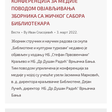
КОНФЕРЕНЦИЈА ЗА МЕДИЈЕ
ПОВОДОМ ОВЈАВЉИВАЊА
ЗБОРНИКА СА ЖИЧКОГ САБОРА
БИБЛИОТЕКАРА
Вести
By
Иван Спасојевић
3. март 2022.
Зборник стручних и научних радова са скупа
„Библиотеке и културни туризам“ недавно је
објављен у издању НБ „Стефан Првовенчани“
Краљево и НБ „Др Душан Радић“ Врњачка Бања.
Тим поводом уприличена је конференција за
медије у којој су учешће узели Јасминка Марковић,
в. д. директора краљевачке Библиотеке, Дејан
Лучић, директор НБ „Др Душан Радић“ Врњачка
Бања