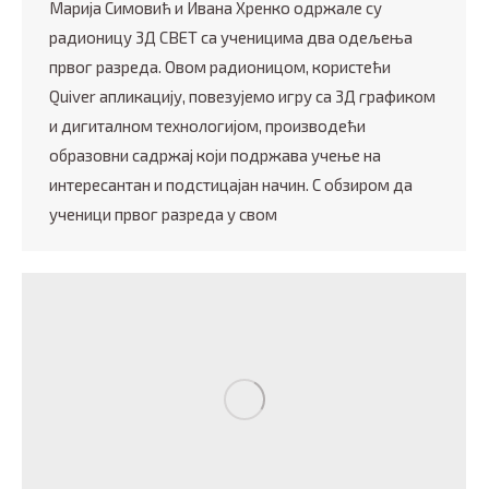
Марија Симовић и Ивана Хренко одржале су
радионицу 3Д СВЕТ са ученицима два одељења
првог разреда. Овом радионицом, користећи
Quiver апликацију, повезујемо игру са 3Д графиком
и дигиталном технологијом, производећи
образовни садржај који подржава учење на
интересантан и подстицајан начин. С обзиром да
ученици првог разреда у свом