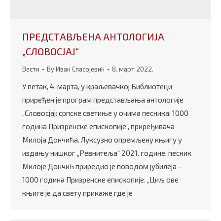
ПРЕДСТАВЉЕНА АНТОЛОГИЈА
„СЛОВОСЈАЈ“
Вести
By
Иван Спасојевић
8. март 2022.
У петак, 4. марта, у краљевачкој Библиотеци
приређен је програм представљања антологије
„Словосјај: српске светиње у очима песника: 1000
година Призренске епископије“, приређивача
Милоја Дончића. Луксузно опремљену књигу у
издању нишког „Ревнитеља“ 2021. године, песник
Милоје Дончић приредио је поводом јубилеја –
1000 година Призренске епископије. „Циљ ове
књиге је да свету прикаже где је