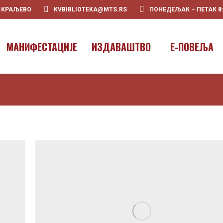
0 KРАЉЕВО
KVBIBLIOTEKA@MTS.RS
ПОНЕДЕЉАК – ПЕТАК 8:00
ПOЧЕТНА
О НАМА
МАНИФЕ
МАНИФЕСТАЦИЈЕ
ИЗДАВАШТВО
E-ПОВЕЉА