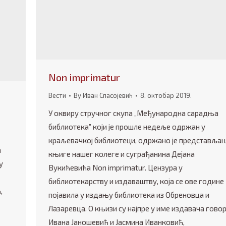
Non imprimatur
Вести
By
Иван Спасојевић
8. октобар 2019.
У оквиру стручног скупа „Међународна сарадња
библиотека” који је прошле недеље одржан у
краљевачкој библиотеци, одржано је представља
а
књиге нашег колеге и суграђанина Дејана
у
Вукићевића Non imprimatur. Цензура у
библиотекарству и издаваштву, која се ове године
,
појавила у издању библиотека из Обреновца и
Лазаревца. О књизи су најпре у име издавача гово
Ивана Јаношевић и Јасмина Иванковић,