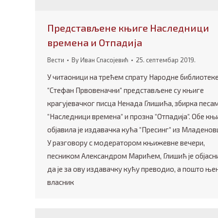
Представљене књиге Наследници
времена и Отпадија
Вести
By
Иван Спасојевић
25. септембар 2019.
У читаоници на трећем спрату Народне библиотек
“Стефан Првовеначни“ представљене су књиге
крагујевачког писца Ненада Глишића, збирка песа
“Наследници времена“ и прозна “Отпадија“. Обе књ
објавила је издавачка кућа “Пресинг“ из Младенов
У разговору с модератором књижевне вечери,
песником Александром Марићем, Глишић је објасн
да је за ову издавачку кућу преводио, а пошто ње
власник