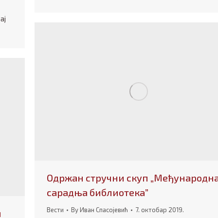
ај
Одржан стручни скуп „Међународн
сарадња библиотека”
Вести
By
Иван Спасојевић
7. октобар 2019.
м