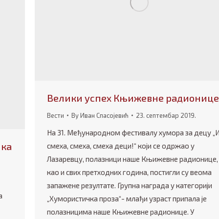
Велики успех Књижевне радионице
Вести
By
Иван Спасојевић
23. септембар 2019.
На 31. Међународном фестивалу хумора за децу „
ика
смеха, смеха, смеха деци!“ који се одржао у
Лазаревцу, полазници наше Књижевне радионице,
као и свих претходних година, постигли су веома
запажене резултате. Групна награда у категорији
а
„Хумористичка проза“- млађи узраст припала је
полазницима наше Књижевне радионице. У