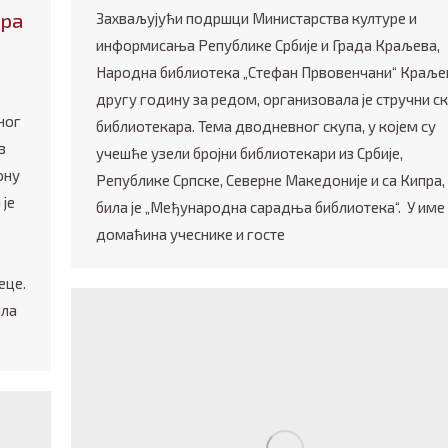
ира
Захваљујући подршци Министарства културе и
информисања Републике Србије и Града Краљева,
Народна библиотека „Стефан Првовенчани“ Краље
другу годину за редом, организовала је стручни с
ног
библиотекара. Тема дводневног скупа, у којем су
з
учешће узели бројни библиотекари из Србије,
ону
Републике Српске, Северне Македоније и са Кипра,
је
била је „Међународна сарадња библиотека“. У име
домаћина учеснике и госте
еце.
ила