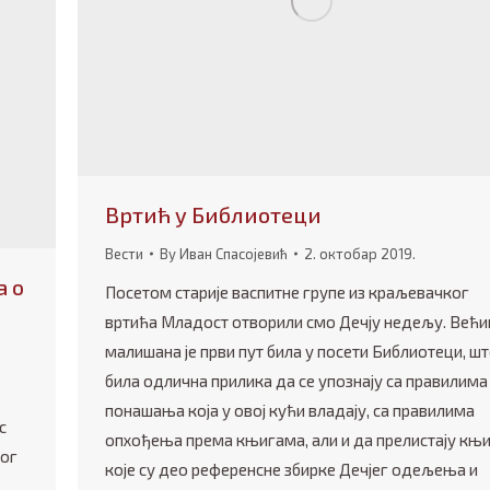
Вртић у Библиотеци
Вести
By
Иван Спасојевић
2. октобар 2019.
а о
Посетом старије васпитне групе из краљевачког
вртића Младост отворили смо Дечју недељу. Већи
малишана је први пут била у посети Библиотеци, шт
била одлична прилика да се упознају са правилима
понашања која у овој кући владају, са правилима
с
опхођења према књигама, али и да прелистају књ
тог
које су део референсне збирке Дечјег одељења и