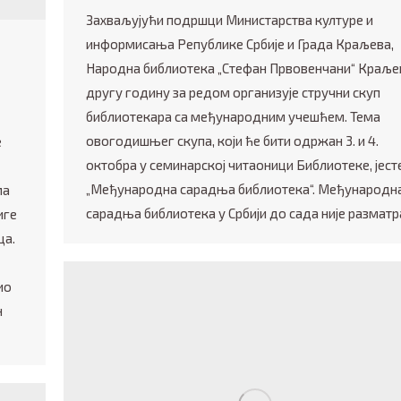
Захваљујући подршци Министарства културе и
информисања Републике Србије и Града Краљева,
Народна библиотека „Стефан Првовенчани“ Краље
другу годину за редом организује стручни скуп
библиотекара са међународним учешћем. Тема
овогодишњег скупа, који ће бити одржан 3. и 4.
е
октобра у семинарској читаоници Библиотеке, јест
„Међународна сарадња библиотека“. Међународн
ма
сарадња библиотека у Србији до сада није разматр
иге
ца.
ио
н