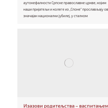
аутокефалности Српске православне цркве, којим
наши пријатељи и колеге из „Споне“ прослављају ов
значајан национални јубилеј, у сталном
Изазови родитељства – васпитање