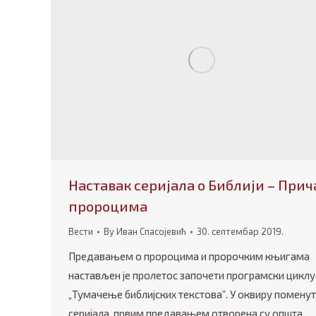
Наставак серијала о Библији – Прич
пророцима
Вести
By
Иван Спасојевић
30. септембар 2019.
Предавањем о пророцима и пророчким књигама
настављен је пролетос започети програмски циклу
„Тумачење библијских текстоваˮ. У оквиру помену
серијала, првим предавањем отворена су општа