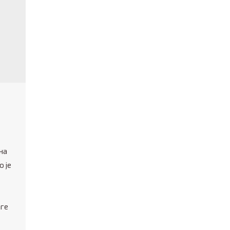
на
о је
иге