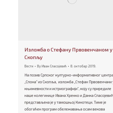
Изложба о Стефану Првовенчаном у
Скопљу
Вести
By
Иван Спасојевић
8. октобар 2019.
На позив Српског културно-информативног центр
„Спонаˮ из Скопља, изложба „Стефан Првовенчани 
књижевности и истриографијиˮ, коју су приредиле
наше колегинице Ивана Хренко и Данка Спасојевић
представљена је у тамошњој Кинотеци. Тиме је
обогаћен програм обележавања осам векова