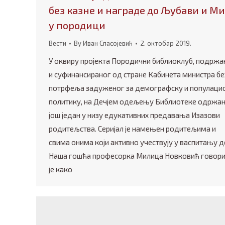
без казне и награде до Љубави и М
у породици
Вести
By
Иван Спасојевић
2. октобар 2019.
У оквиру пројекта Породични библиоклуб, подржа
и суфинансираног од стране Кабинета министра бе
потрфеља задуженог за демографску и популаци
политику, на Дечјем одељењу Библиотеке одржан 
још један у низу едукативних предавања Изазови
родитељства. Серијал је намењен родитељима и
свима онима који активно учествују у васпитању д
Наша гошћа професорка Милица Новковић говор
је како