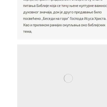
питања Библије која се тичу њене културне важнос
духовног значаја, док је друго предавање било
посвећено „Беседи на гориˮ Господа Исуса Христа.
Као и приликом ранијих окупљања око библијских
тема,