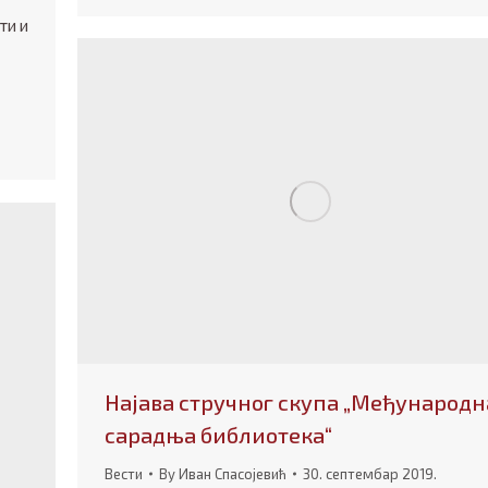
ти и
Најава стручног скупа „Међународн
сарадња библиотека“
Вести
By
Иван Спасојевић
30. септембар 2019.